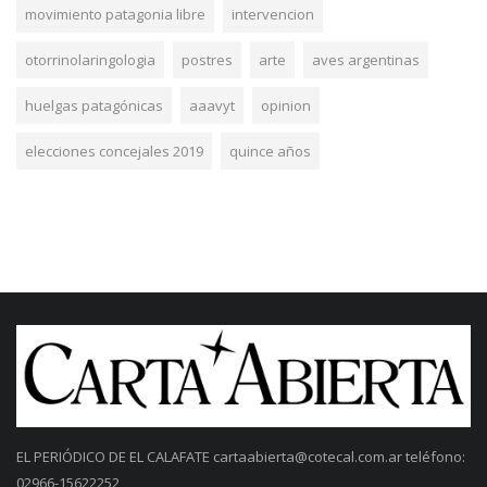
movimiento patagonia libre
intervencion
otorrinolaringologia
postres
arte
aves argentinas
huelgas patagónicas
aaavyt
opinion
elecciones concejales 2019
quince años
EL PERIÓDICO DE EL CALAFATE
cartaabierta@cotecal.com.ar
teléfono:
02966-15622252