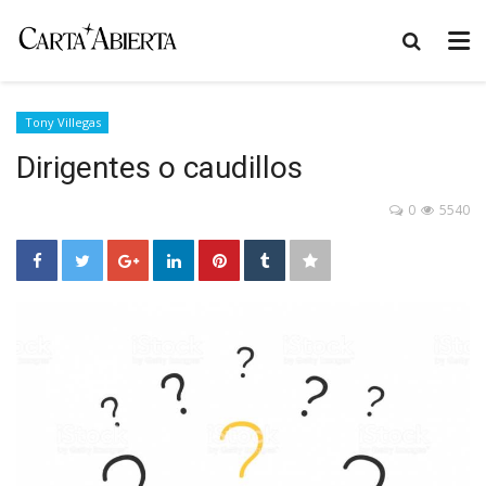
Tony Villegas
Dirigentes o caudillos
0
5540