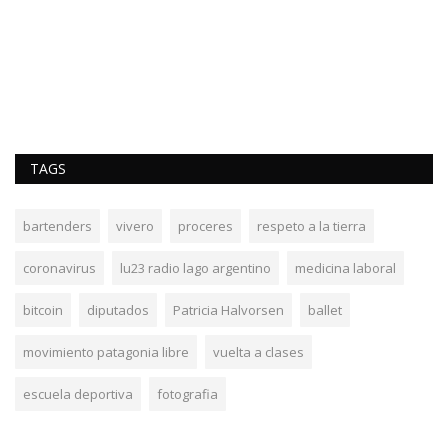
TAGS
bartenders
vivero
proceres
respeto a la tierra
coronavirus
lu23 radio lago argentino
medicina laboral
bitcoin
diputados
Patricia Halvorsen
ballet
movimiento patagonia libre
vuelta a clases
escuela deportiva
fotografia