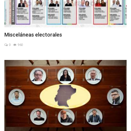
Misceláneas electorales
0
960