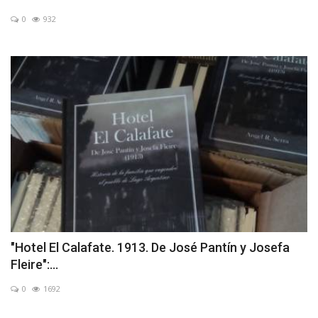
0
932
"Hotel El Calafate. 1913. De José Pantín y Josefa
Fleire":...
0
1692