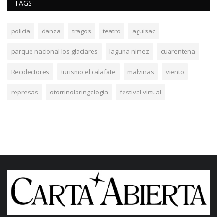
TAGS
policia
danza
tragos
teatro
aguisac
parque nacional los glaciares
laguna nimez
cuarentena
Recolectores
turismo el calafate
malvinas
viento
represas
otorrinolaringologia
festival virtual