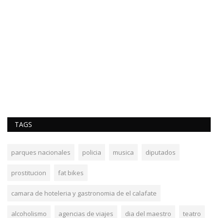
TAGS
parques nacionales
policia
musica
diputados
prostitucion
fat bikes
camara de hoteleria y gastronomia de el calafate
alcoholismo
agencias de viajes
dia del maestro
teatro