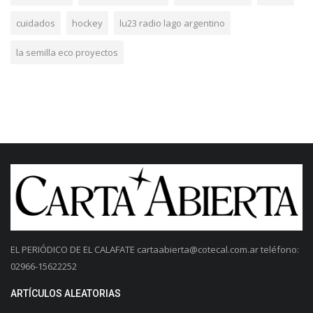
cuidados
hockey
lu23 radio lago argentino
la semilla eco proyectos
EL PERIÓDICO DE EL CALAFATE
cartaabierta@cotecal.com.ar
teléfono:
02966-15622252
ARTÍCULOS ALEATORIAS