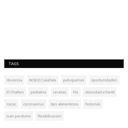
TAGS
docencia
NOB El Calafate
peluquerias
oportunidades
El Chalten
pediatria
recetas
hls
obesidad infantil
cacec
coronavirus
tips alimenticios
historias
ivan perdomo
flexibilizacion