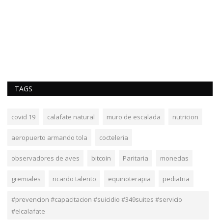
TAGS
covid 19
calafate natural
muro de escalada
nutricion
aeropuerto armando tola
cocteleria
observadores de aves
bitcoin
Paritaria
monedas
gremiales
ricardo talento
equinoterapia
pediatria
#prevencion #capacitacion #suicidio #349suites #servicio
#elcalafate